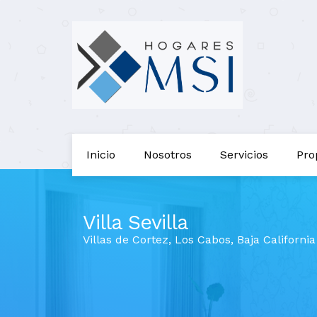
Inicio
Nosotros
Servicios
Pro
Villa Sevilla
Villas de Cortez
,
Los Cabos
,
Baja Californi