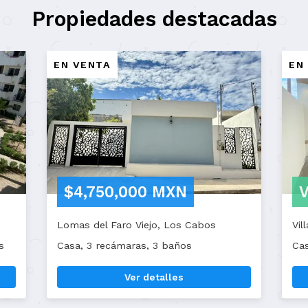
Propiedades destacadas
EN VENTA
$3,500,000 MXN
Los Cabos
Lienzo Charro Centro, Los Cabos
 1 baño
Departamento, 3 recámaras, 2 ba
etalles
Ver detalles