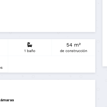
54 m²
1 baño
de construcción
os
cámaras