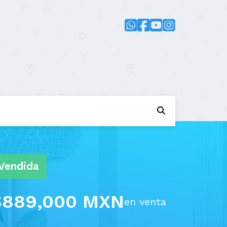
Vendida
$889,000 MXN
en venta