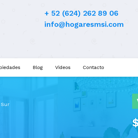
+ 52 (624) 262 89 06
info@hogaresmsi.com
piedades
Blog
Videos
Contacto
a Sur