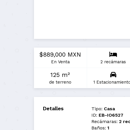
$889,000 MXN
En Venta
2 recámaras
125 m²
de terreno
1 Estacionamient
Detalles
Tipo:
Casa
ID:
EB-IO6527
Recámaras:
2 re
Baños:
1