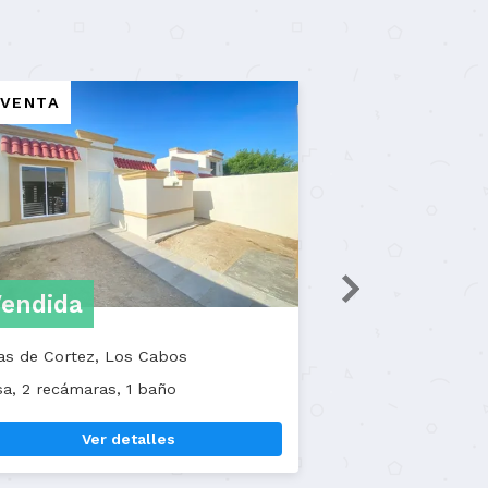
EN VENTA
E
Vendida
Oasis, Los Cabos
ños
Casa, 3 recámaras, 1 baño
Ver detalles