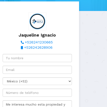
Jaqueline Ignacio
+526241230665
+526242628906