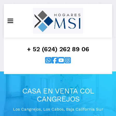
Toggle navigation
+ 52 (624) 262 89 06
CASA EN VENTA COL
CANGREJOS
Los Cangrejos
,
Los Cabos
,
Baja California Sur